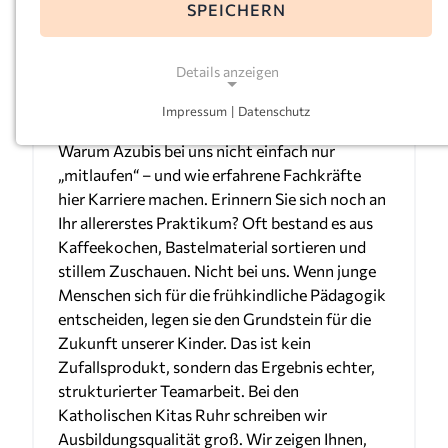
SPEICHERN
Praxisanleitung bei den
Katholischen Kitas Ruhr
Details anzeigen
Veröffentlicht
14.07.2026
Impressum
|
Datenschutz
NOTWENDIGE COOKIES
Warum Azubis bei uns nicht einfach nur
Notwendige Cookies ermöglichen grundlegende
„mitlaufen“ – und wie erfahrene Fachkräfte
Funktionen und sind für die einwandfreie Funktion
hier Karriere machen. Erinnern Sie sich noch an
der Website erforderlich.
Ihr allererstes Praktikum? Oft bestand es aus
Kaffeekochen, Bastelmaterial sortieren und
Einverständnis-Cookie
stillem Zuschauen. Nicht bei uns. Wenn junge
Menschen sich für die frühkindliche Pädagogik
Name:
cookie_consent
entscheiden, legen sie den Grundstein für die
Zukunft unserer Kinder. Das ist kein
Zweck:
Zufallsprodukt, sondern das Ergebnis echter,
Dieser Cookie speichert die ausgewählten
strukturierter Teamarbeit. Bei den
Einverständnis-Optionen des Benutzers
Katholischen Kitas Ruhr schreiben wir
Cookie Laufzeit:
Ausbildungsqualität groß. Wir zeigen Ihnen,