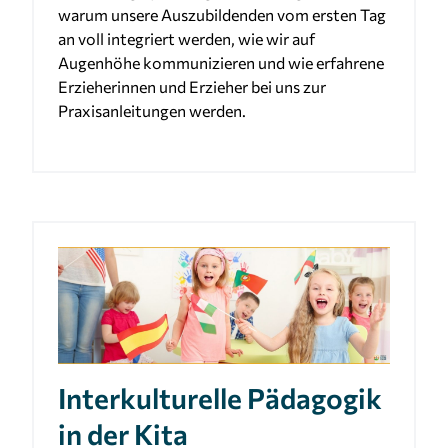
1 Jahr
warum unsere Auszubildenden vom ersten Tag
an voll integriert werden, wie wir auf
Augenhöhe kommunizieren und wie erfahrene
Erzieherinnen und Erzieher bei uns zur
MARKETING
Praxisanleitungen werden.
Marketing Cookies werden von Drittanbietern
verwendet, um personalisierte Werbung
anzuzeigen. Sie tun dies, indem sie Besucher über
Websites hinweg verfolgen.
Facebook Pixel
Name:
_fbp
Anbieter:
Facebook
Interkulturelle Pädagogik
Zweck:
Anzeigen von personalisierter Werbung und
in der Kita
Auswertung der Leistung von Werbekampagnen.