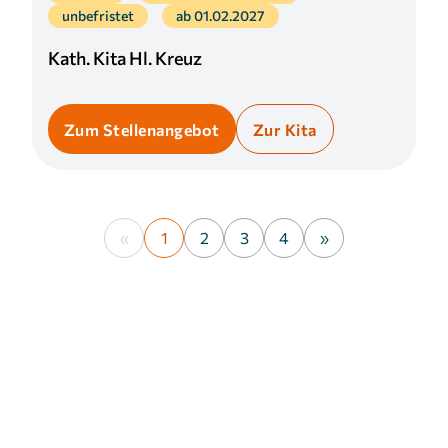
unbefristet
ab 01.02.2027
Kath. Kita Hl. Kreuz
Zum Stellenangebot
Zur Kita
«
1
2
3
4
»