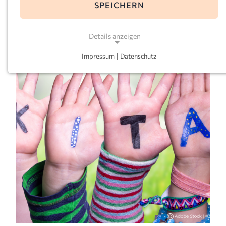
SPEICHERN
Details anzeigen
Impressum
|
Datenschutz
NOTWENDIGE COOKIES
Notwendige Cookies ermöglichen grundlegende
Funktionen und sind für die einwandfreie Funktion
der Website erforderlich.
Einverständnis-Cookie
Name:
cookie_consent
Zweck:
Dieser Cookie speichert die ausgewählten
Einverständnis-Optionen des Benutzers
Cookie Laufzeit: