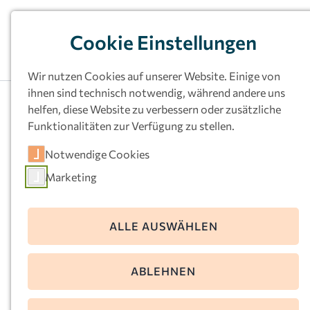
Cookie Einstellungen
Wir nutzen Cookies auf unserer Website. Einige von
ihnen sind technisch notwendig, während andere uns
Arbeiten bei den
helfen, diese Website zu verbessern oder zusätzliche
Funktionalitäten zur Verfügung zu stellen.
Katholischen Kitas
Notwendige Cookies
Ruhr
Marketing
Wir sind immer auf der Suche nach neuen
ALLE AUSWÄHLEN
Mitarbeitenden, die unsere Teams unterstützen
und ihre Persönlichkeit einbringen!
ABLEHNEN