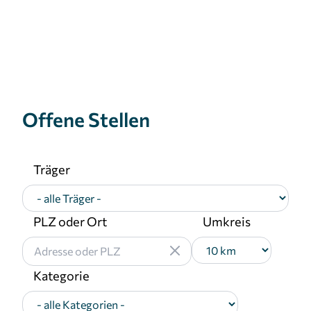
1 Jahr
MARKETING
Marketing Cookies werden von Drittanbietern
verwendet, um personalisierte Werbung
Offene Stellen
anzuzeigen. Sie tun dies, indem sie Besucher über
Websites hinweg verfolgen.
Facebook Pixel
Träger
Name:
_fbp
PLZ oder Ort
Umkreis
Anbieter:
Facebook
Kategorie
Zweck:
Anzeigen von personalisierter Werbung und
Auswertung der Leistung von Werbekampagnen.