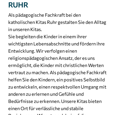
RUHR
Cookie Laufzeit:
3 Monate
Als pädagogische Fachkraft bei den
katholischen Kitas Ruhr gestalten Sie den Alltag
in unseren Kitas.
Sie begleiten die Kinder in einem ihrer
wichtigsten Lebensabschnitte und fördern ihre
Entwicklung. Wir verfolgen einen
religionspädagogischen Ansatz, der es uns
ermöglicht, die Kinder mit christlichen Werten
vertraut zu machen. Als pädagogische Fachkraft
helfen Sie den Kindern, ein positives Selbstbild
zu entwickeln, einen respektvollen Umgang mit
anderen zu erlernen und Gefühle und
Bedürfnisse zu erkennen. Unsere Kitas bieten
einen Ort für verlässliche und stabile