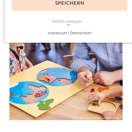
SPEICHERN
Details anzeigen
Impressum
|
Datenschutz
NOTWENDIGE COOKIES
Notwendige Cookies ermöglichen grundlegende
Funktionen und sind für die einwandfreie Funktion
der Website erforderlich.
Einverständnis-Cookie
Name:
cookie_consent
Zweck:
Dieser Cookie speichert die ausgewählten
Einverständnis-Optionen des Benutzers
Cookie Laufzeit: