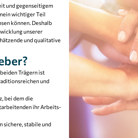
eit und gegenseitigem
nein wichtiger Teil
chsen können. Deshalb
ntwicklung unserer
chätzende und qualitative
geber?
 beiden Trägern ist
raditionsreichen und
, bei dem die
tarbeitenden ihr Arbeits-
 sichere, stabile und