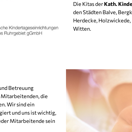
Die Kitas der
Kath. Kind
den Städten Balve, Berg
Herdecke, Holzwickede, 
Witten.
 und Betreuung
n Mitarbeitenden, die
n. Wir sind ein
iert und uns ist wichtig,
eder Mitarbeitende sein