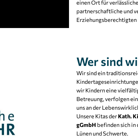
einen Ort für verlässlich
partnerschaftliche und 
Erziehungsberechtigten 
Wer sind wi
Wir sind ein traditionsr
Kindertageseinrichtungen
wir Kindern eine vielfäl
Betreuung, verfolgen ei
uns an der Lebenswirkli
Unsere Kitas der
Kath. K
gGmbH
befinden sich in
Lünen und Schwerte.