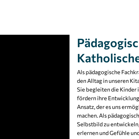
Pädagogisc
Katholisch
Als pädagogische Fachkra
den Alltag in unseren Kita
Sie begleiten die Kinder
fördern ihre Entwicklung
Ansatz, der es uns ermögl
machen. Als pädagogische
Selbstbild zu entwickel
erlernen und Gefühle und