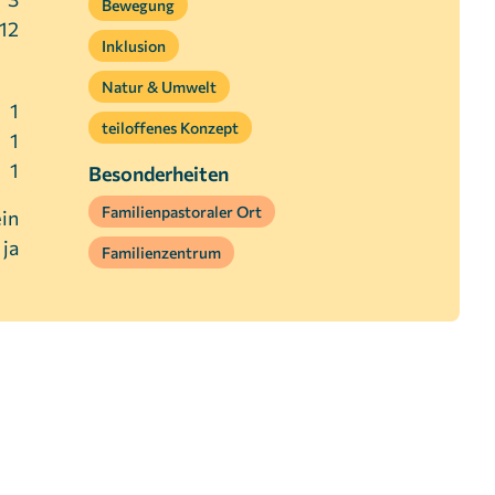
Bewegung
12
Inklusion
Natur & Umwelt
1
teiloffenes Konzept
1
1
Besonderheiten
Familienpastoraler Ort
in
ja
Familienzentrum