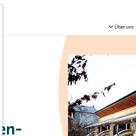
Über uns
m
en-