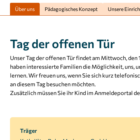
verwendet, um personalisierte Werbung
Über uns
Pädagogisches Konzept
Unsere Einric
anzuzeigen. Sie tun dies, indem sie Besucher über
Websites hinweg verfolgen.
Facebook Pixel
Tag der offenen Tür
Name:
_fbp
Unser Tag der offenen Tür findet am Mittwoch, den 1
Anbieter:
Facebook
haben interessierte Familien die Möglichkeit, uns,
Zweck:
Anzeigen von personalisierter
lernen. Wir freuen uns, wenn Sie sich kurz telefoni
Werbung und Auswertung der
an diesem Tag besuchen möchten.
Leistung von Werbekampagnen.
Zusätzlich müssen Sie ihr Kind im Anmeldeportal de
Cookie
3 Monate
Laufzeit:
Träger