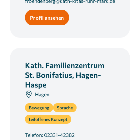
froendenberg@kath-kitas-ruhr-mark.de
Profil ansehen
Kath. Familienzentrum
St. Bonifatius, Hagen-
Haspe
Hagen
Bewegung
Sprache
teiloffenes Konzept
Telefon:
02331-42382