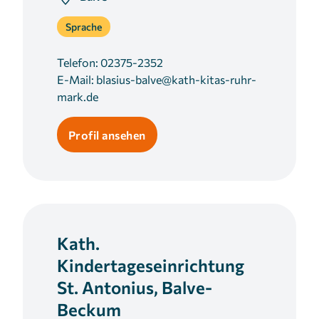
1 Jahr
Sprache
Telefon:
02375-2352
MARKETING
E-Mail:
blasius-balve@kath-kitas-ruhr-
Marketing Cookies werden von Drittanbietern
mark.de
verwendet, um personalisierte Werbung
anzuzeigen. Sie tun dies, indem sie Besucher über
Profil ansehen
Websites hinweg verfolgen.
Facebook Pixel
Name:
_fbp
Kath.
Anbieter:
Facebook
Kindertageseinrichtung
Zweck:
St. Antonius, Balve-
Anzeigen von personalisierter Werbung und
Beckum
Auswertung der Leistung von Werbekampagnen.