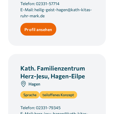
Telefon:
02331-57714
E-Mail:
heilig-geist-hagen@kath-kitas-
ruhr-mark.de
Profil ansehen
Kath. Familienzentrum
Herz-Jesu, Hagen-Eilpe
Hagen
Sprache
teiloffenes Konzept
Telefon:
02331-79345
E-Mail:
herz-jesu-hagen@kath-kitas-