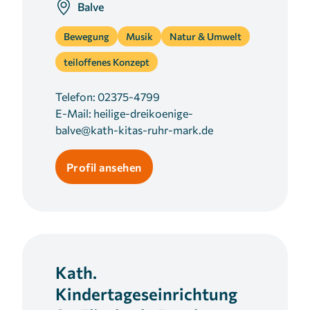
Balve
Bewegung
Musik
Natur & Umwelt
teiloffenes Konzept
Telefon:
02375-4799
E-Mail:
heilige-dreikoenige-
balve@kath-kitas-ruhr-mark.de
Profil ansehen
Kath.
Kindertageseinrichtung