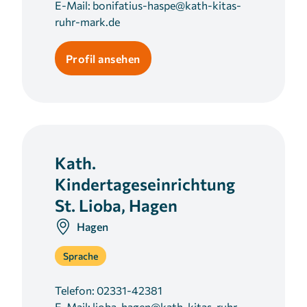
E-Mail:
bonifatius-haspe@kath-kitas-
ruhr-mark.de
Profil ansehen
Kath.
Kindertageseinrichtung
St. Lioba, Hagen
Hagen
Sprache
Telefon:
02331-42381
E-Mail:
lioba-hagen@kath-kitas-ruhr-