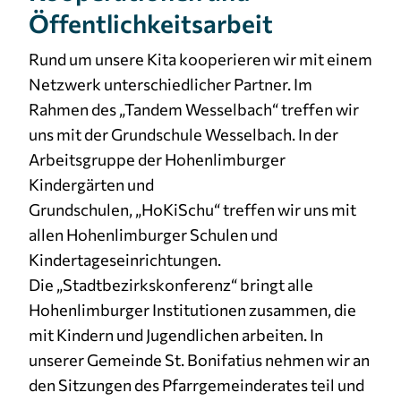
Öffentlichkeitsarbeit
Cookie Laufzeit:
3 Monate
Rund um unsere Kita kooperieren wir mit einem
Netzwerk unterschiedlicher Partner. Im
Rahmen des „Tandem Wesselbach“ treffen wir
uns mit der Grundschule Wesselbach. In der
Arbeitsgruppe der Hohenlimburger
Kindergärten und
Grundschulen, „HoKiSchu“ treffen wir uns mit
allen Hohenlimburger Schulen und
Kindertageseinrichtungen.
Die „Stadtbezirkskonferenz“ bringt alle
Hohenlimburger Institutionen zusammen, die
mit Kindern und Jugendlichen arbeiten. In
unserer Gemeinde St. Bonifatius nehmen wir an
den Sitzungen des Pfarrgemeinderates teil und