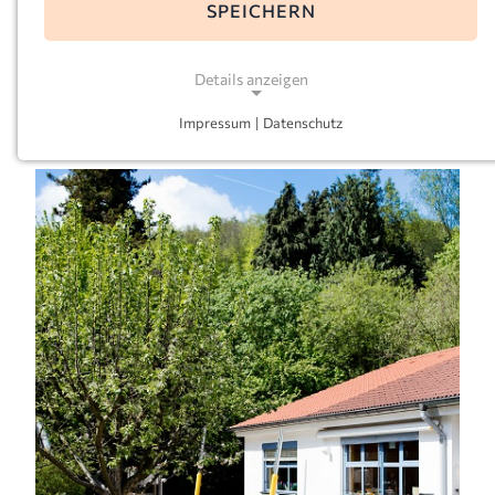
SPEICHERN
E-Mail:
bonifatius-hohenlimburg@kath-kitas-
ruhr-mark.de
Details anzeigen
Leitung:
Katharina Brieden
Impressum
|
Datenschutz
NOTWENDIGE COOKIES
Notwendige Cookies ermöglichen grundlegende
Funktionen und sind für die einwandfreie Funktion
der Website erforderlich.
Einverständnis-Cookie
Name:
cookie_consent
Zweck:
Dieser Cookie speichert die ausgewählten
Einverständnis-Optionen des Benutzers
Cookie Laufzeit: