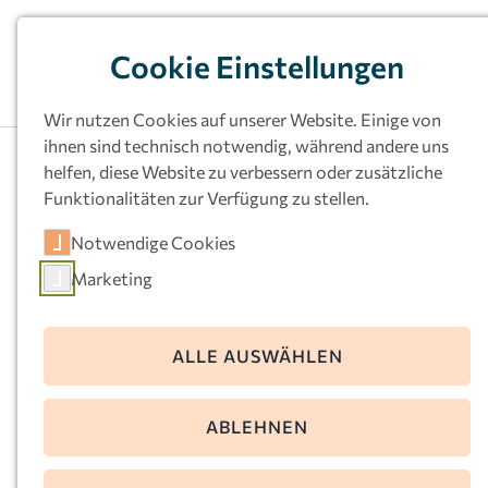
Cookie Einstellungen
Wir nutzen Cookies auf unserer Website. Einige von
ihnen sind technisch notwendig, während andere uns
helfen, diese Website zu verbessern oder zusätzliche
Funktionalitäten zur Verfügung zu stellen.
Kath.
Notwendige Cookies
Kindertageseinrichtu
Marketing
ng St. Bonifatius,
Hagen-Hohenlimburg
ALLE AUSWÄHLEN
Im Weinhof 14
ABLEHNEN
58119 Hagen
Telefon:
02334-2946