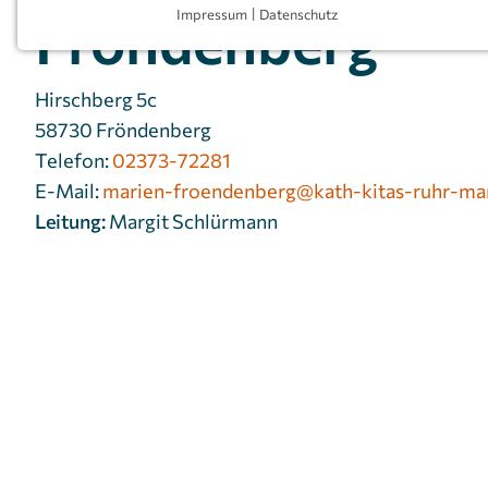
Fröndenberg
Impressum
|
Datenschutz
NOTWENDIGE COOKIES
Notwendige Cookies ermöglichen grundlegende
Funktionen und sind für die einwandfreie Funktion
Hirschberg 5c
der Website erforderlich.
58730 Fröndenberg
Telefon:
02373-72281
Einverständnis-Cookie
E-Mail:
marien-froendenberg@kath-kitas-ruhr-ma
Name:
cookie_consent
Leitung:
Margit Schlürmann
Zweck:
Dieser Cookie speichert die
ausgewählten Einverständnis-
Optionen des Benutzers
Cookie
1 Jahr
Laufzeit:
MARKETING
Marketing Cookies werden von Drittanbietern