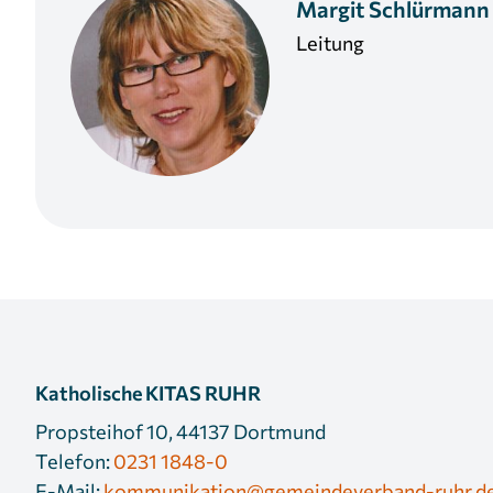
Margit
Schlürmann
Leitung
Katholische KITAS RUHR
Propsteihof 10, 44137 Dortmund
Telefon:
0231 1848-0
E-Mail:
kommunikation@gemeindeverband-ruhr.d