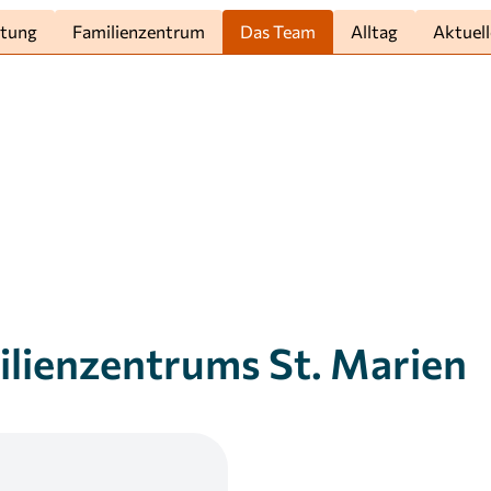
htung
Familienzentrum
Das Team
Alltag
Aktuell
ilienzentrums St. Marien