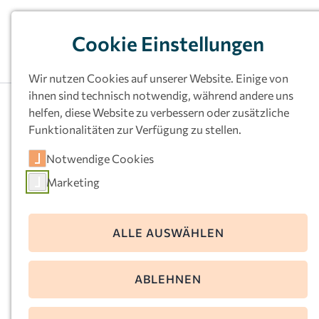
Cookie Einstellungen
Wir nutzen Cookies auf unserer Website. Einige von
ihnen sind technisch notwendig, während andere uns
helfen, diese Website zu verbessern oder zusätzliche
Funktionalitäten zur Verfügung zu stellen.
Kath.
Notwendige Cookies
Kindertageseinrichtu
Marketing
ng St. Martin,
Menden
ALLE AUSWÄHLEN
Waldenburger Straße 15
ABLEHNEN
58710 Menden
Telefon:
02373-85602