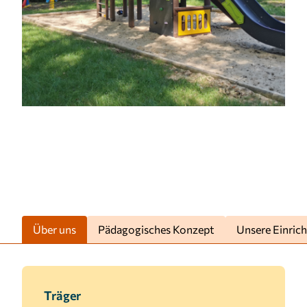
1 Jahr
MARKETING
Marketing Cookies werden von Drittanbietern
verwendet, um personalisierte Werbung
anzuzeigen. Sie tun dies, indem sie Besucher über
Websites hinweg verfolgen.
Facebook Pixel
Name:
_fbp
Über uns
Pädagogisches Konzept
Unsere Einric
Anbieter:
Facebook
Zweck:
Anzeigen von personalisierter Werbung und
Träger
Auswertung der Leistung von Werbekampagnen.