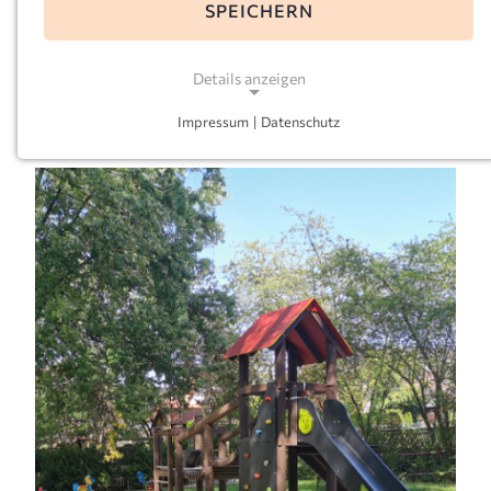
SPEICHERN
E-Mail:
martin-menden@kath-kitas-ruhr-
mark.de
Details anzeigen
Leitung:
Ana Paula Kaas-Fege
Impressum
|
Datenschutz
NOTWENDIGE COOKIES
Notwendige Cookies ermöglichen grundlegende
Funktionen und sind für die einwandfreie Funktion
der Website erforderlich.
Einverständnis-Cookie
Name:
cookie_consent
Zweck:
Dieser Cookie speichert die ausgewählten
Einverständnis-Optionen des Benutzers
Cookie Laufzeit: