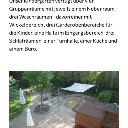
Unser Kindergarten verfügt über vier
Gruppenräume mit jeweils einem Nebenraum,
Cookie Laufzeit:
3 Monate
drei Waschräumen - davon einer mit
Wickelbereich , drei Garderobenbereiche für
die Kinder, eine Halle im Eingangsbereich, drei
Schlafräumen, einer Turnhalle, einer Küche und
einem Büro.