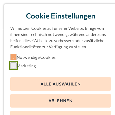
Cookie Einstellungen
Wir nutzen Cookies auf unserer Website. Einige von
ihnen sind technisch notwendig, während andere uns
helfen, diese Website zu verbessern oder zusätzliche
Funktionalitäten zur Verfügung zu stellen.
Kath.
Notwendige Cookies
Kindertageseinrichtu
Marketing
ng St. Josef, Unna-
Hemmerde
ALLE AUSWÄHLEN
Friedhofsweg 4
ABLEHNEN
59427 Unna
Telefon:
02308-309