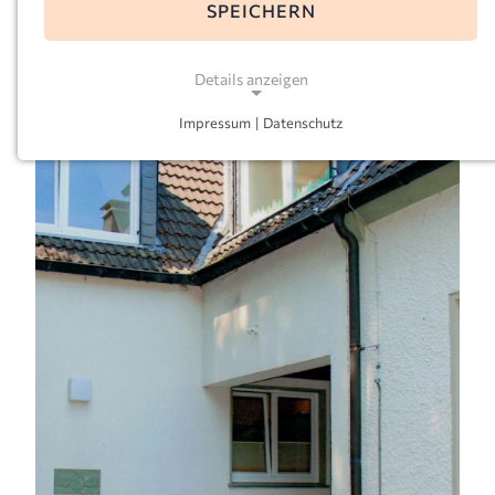
SPEICHERN
E-Mail:
josef-unna@kath-kitas-ruhr-mark.de
Leitung:
Nadine Sommer
Details anzeigen
Impressum
|
Datenschutz
NOTWENDIGE COOKIES
Notwendige Cookies ermöglichen grundlegende
Funktionen und sind für die einwandfreie Funktion
der Website erforderlich.
Einverständnis-Cookie
Name:
cookie_consent
Zweck:
Dieser Cookie speichert die ausgewählten
Einverständnis-Optionen des Benutzers
Cookie Laufzeit: