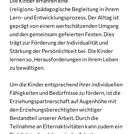
Die Kinder erfahren eine
(religions-)pädagogische Begleitung in ihrem
Cookie Laufzeit:
3 Monate
Lern- und Entwicklungsprozess. Der Alltag ist
geprägt von einem wertschätzenden Umgang
und den gemeinsam gefeierten Festen. Dies
trägt zur Förderung der Individualität und
Stärkung der Persönlichkeit bei. Die Kinder
lernen so, Herausforderungen in ihrem Leben
zu bewältigen.
Um die Kinder entsprechend ihrer individuellen
Fähigkeiten und Bedürfnisse zu fördern, ist die
Erziehungspartnerschaft auf Augenhöhe mit
den Erziehungsberechtigten wichtiger
Bestandteil unserer Arbeit. Durch die
Teilnahme an Elternaktivitäten kann zudem ein