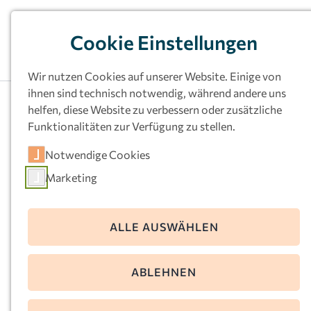
Cookie Einstellungen
Wir nutzen Cookies auf unserer Website. Einige von
ihnen sind technisch notwendig, während andere uns
helfen, diese Website zu verbessern oder zusätzliche
Funktionalitäten zur Verfügung zu stellen.
Kath.
Notwendige Cookies
Kindertageseinrichtu
Marketing
ng St. Gertrudis,
Dortmund
ALLE AUSWÄHLEN
Rückertstr. 4
ABLEHNEN
44147 Dortmund
Telefon:
0231-811179