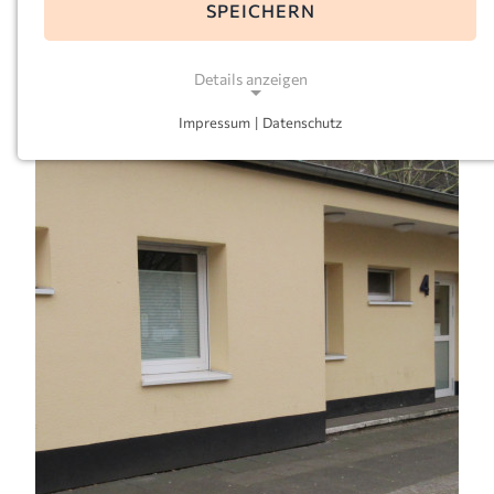
SPEICHERN
E-Mail:
gertrudis-dortmund@kkoerg.de
Leitung:
Jeanette Hajra
Details anzeigen
Impressum
|
Datenschutz
NOTWENDIGE COOKIES
Notwendige Cookies ermöglichen grundlegende
Funktionen und sind für die einwandfreie Funktion
der Website erforderlich.
Einverständnis-Cookie
Name:
cookie_consent
Zweck:
Dieser Cookie speichert die ausgewählten
Einverständnis-Optionen des Benutzers
Cookie Laufzeit: