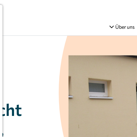
Über uns
cht
,