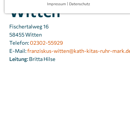
Witten
Impressum
|
Datenschutz
NOTWENDIGE COOKIES
Notwendige Cookies ermöglichen grundlegende
Funktionen und sind für die einwandfreie Funktion
Fischertalweg 16
der Website erforderlich.
58455 Witten
Telefon:
02302-55929
Einverständnis-Cookie
E-Mail:
franziskus-witten@kath-kitas-ruhr-mark.d
Name:
cookie_consent
Leitung:
Britta Hilse
Zweck:
Dieser Cookie speichert die
ausgewählten Einverständnis-
Optionen des Benutzers
Cookie
1 Jahr
Laufzeit:
MARKETING
Marketing Cookies werden von Drittanbietern