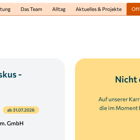
htung
Das Team
Alltag
Aktuelles & Projekte
Off
skus -
Nicht 
Auf unserer Karr
die im Moment b
ab 31.07.2026
gem. GmbH