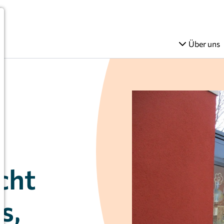
Über uns
cht
s,