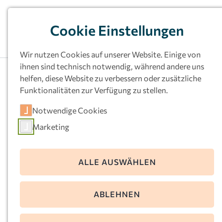
Cookie Einstellungen
Wir nutzen Cookies auf unserer Website. Einige von
ihnen sind technisch notwendig, während andere uns
helfen, diese Website zu verbessern oder zusätzliche
Funktionalitäten zur Verfügung zu stellen.
Kath.
Notwendige Cookies
Kindertageseinrichtu
Marketing
ng St. Bonifatius,
Dortmund-Schüren
ALLE AUSWÄHLEN
Bergparte 2
ABLEHNEN
44269 Dortmund
Telefon:
0231-451414