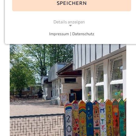
SPEICHERN
E-Mail:
bonifatius-schueren@kkoerg.de
Leitung:
Tanja Schmitz
Details anzeigen
Impressum
|
Datenschutz
NOTWENDIGE COOKIES
Notwendige Cookies ermöglichen grundlegende
Funktionen und sind für die einwandfreie Funktion
der Website erforderlich.
Einverständnis-Cookie
Name:
cookie_consent
Zweck:
Dieser Cookie speichert die ausgewählten
Einverständnis-Optionen des Benutzers
Cookie Laufzeit: