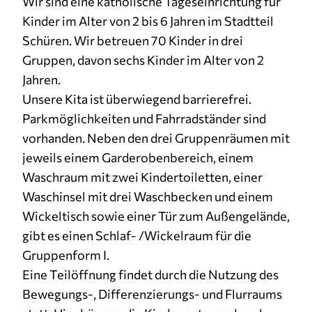
Wir sind eine katholische Tageseinrichtung für
Kinder im Alter von 2 bis 6 Jahren im Stadtteil
Cookie Laufzeit:
3 Monate
Schüren. Wir betreuen 70 Kinder in drei
Gruppen, davon sechs Kinder im Alter von 2
Jahren.
Unsere Kita ist überwiegend barrierefrei.
Parkmöglichkeiten und Fahrradständer sind
vorhanden. Neben den drei Gruppenräumen mit
jeweils einem Garderobenbereich, einem
Waschraum mit zwei Kindertoiletten, einer
Waschinsel mit drei Waschbecken und einem
Wickeltisch sowie einer Tür zum Außengelände,
gibt es einen Schlaf- /Wickelraum für die
Gruppenform I.
Eine Teilöffnung findet durch die Nutzung des
Bewegungs-, Differenzierungs- und Flurraums