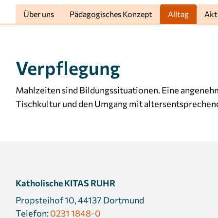
verwendet, um personalisierte Werbung
Über uns
Pädagogisches Konzept
Alltag
Akt
anzuzeigen. Sie tun dies, indem sie Besucher über
Websites hinweg verfolgen.
Facebook Pixel
Verpflegung
Name:
_fbp
Mahlzeiten sind Bildungssituationen. Eine angene
Anbieter:
Facebook
Tischkultur und den Umgang mit altersentsprechen
Zweck:
Anzeigen von personalisierter
Werbung und Auswertung der
Leistung von Werbekampagnen.
Cookie
3 Monate
Laufzeit:
Katholische KITAS RUHR
Propsteihof 10, 44137 Dortmund
Telefon:
0231 1848-0