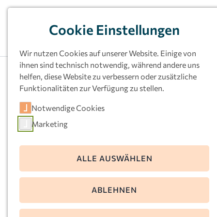
Cookie Einstellungen
Wir nutzen Cookies auf unserer Website. Einige von
ihnen sind technisch notwendig, während andere uns
helfen, diese Website zu verbessern oder zusätzliche
Funktionalitäten zur Verfügung zu stellen.
Kath.
Notwendige Cookies
Kindertageseinrichtu
Marketing
ng Heilig Geist,
Dortmund-Mitte
ALLE AUSWÄHLEN
Von der Recke Str. 42
ABLEHNEN
44137 Dortmund
Telefon:
0231-100185