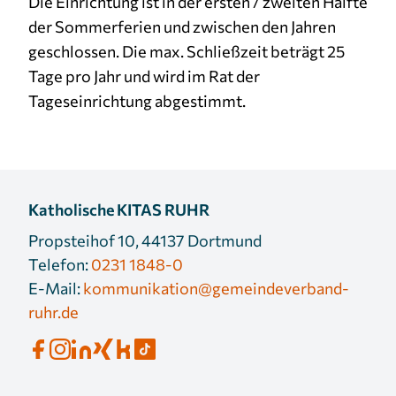
Die Einrichtung ist in der ersten / zweiten Hälfte
der Sommerferien und zwischen den Jahren
Cookie Laufzeit:
3 Monate
geschlossen. Die max. Schließzeit beträgt 25
Tage pro Jahr und wird im Rat der
Tageseinrichtung abgestimmt.
Katholische KITAS RUHR
Propsteihof 10, 44137 Dortmund
Telefon:
0231 1848-0
E-Mail:
kommunikation@gemeindeverband-
ruhr.de