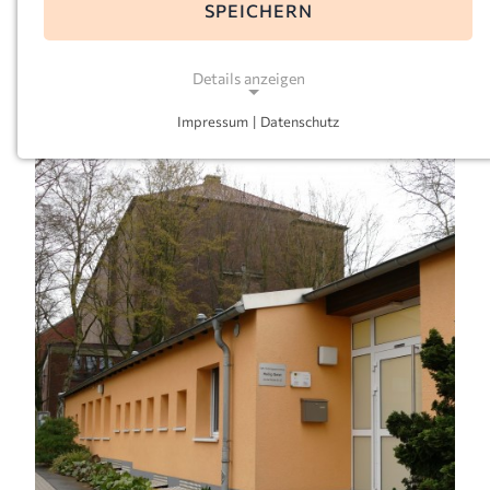
SPEICHERN
E-Mail:
heilig-geist-dortmund@kkoerg.de
Leitung:
Sara da Costa-Arnold
Details anzeigen
Impressum
|
Datenschutz
NOTWENDIGE COOKIES
Notwendige Cookies ermöglichen grundlegende
Funktionen und sind für die einwandfreie Funktion
der Website erforderlich.
Einverständnis-Cookie
Name:
cookie_consent
Zweck:
Dieser Cookie speichert die ausgewählten
Einverständnis-Optionen des Benutzers
Cookie Laufzeit: