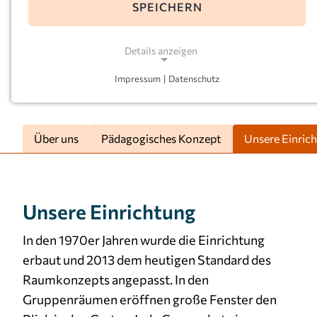
Leitung:
Katharina Dümenil-Rose
SPEICHERN
Details anzeigen
Impressum
|
Datenschutz
NOTWENDIGE COOKIES
Notwendige Cookies ermöglichen grundlegende
Funktionen und sind für die einwandfreie Funktion
Über uns
Pädagogisches Konzept
Unsere Einric
der Website erforderlich.
Einverständnis-Cookie
Unsere Einrichtung
Name:
cookie_consent
In den 1970er Jahren wurde die Einrichtung
Zweck:
erbaut und 2013 dem heutigen Standard des
Dieser Cookie speichert die ausgewählten
Raumkonzepts angepasst. In den
Einverständnis-Optionen des Benutzers
Gruppenräumen eröffnen große Fenster den
Cookie Laufzeit: