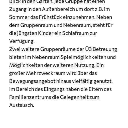
Blick in den Garten. Jede Gruppe hat einen
1 Jahr
Zugang in den Außenbereich um dort z.B. im
Sommer das Frühstück einzunehmen. Neben
dem Gruppenraum und Nebenraum, steht für
MARKETING
die jüngsten Kinder ein Schlafraum zur
Marketing Cookies werden von Drittanbietern
Verfügung.
verwendet, um personalisierte Werbung
anzuzeigen. Sie tun dies, indem sie Besucher über
Zwei weitere Gruppenräume der Ü3 Betreuung
Websites hinweg verfolgen.
bieten im Nebenraum Spielmöglichkeiten und
Möglichkeiten der weiteren Nutzung. Ein
Facebook Pixel
großer Mehrzweckraum wird über das
Name:
Bewegungsangebot hinaus vielfältig genutzt.
_fbp
Im Bereich des Eingangs haben die Eltern des
Familienzentrums die Gelegenheit zum
Anbieter:
Facebook
Austausch.
Zweck:
Anzeigen von personalisierter Werbung und
Auswertung der Leistung von Werbekampagnen.