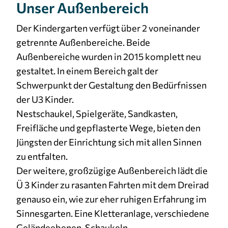
Unser Außenbereich
Cookie Laufzeit:
3 Monate
Der Kindergarten verfügt über 2 voneinander
getrennte Außenbereiche. Beide
Außenbereiche wurden in 2015 komplett neu
gestaltet. In einem Bereich galt der
Schwerpunkt der Gestaltung den Bedürfnissen
der U3 Kinder.
Nestschaukel, Spielgeräte, Sandkasten,
Freifläche und gepflasterte Wege, bieten den
Jüngsten der Einrichtung sich mit allen Sinnen
zu entfalten.
Der weitere, großzügige Außenbereich lädt die
Ü 3 Kinder zu rasanten Fahrten mit dem Dreirad
genauso ein, wie zur eher ruhigen Erfahrung im
Sinnesgarten. Eine Kletteranlage, verschiedene
Geländeebenen, Schaukeln,