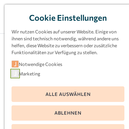
Cookie Einstellungen
Wir nutzen Cookies auf unserer Website. Einige von
ihnen sind technisch notwendig, während andere uns
helfen, diese Website zu verbessern oder zusätzliche
Funktionalitäten zur Verfügung zu stellen.
Kath.
Notwendige Cookies
Familienzentrum St.
Marketing
Joseph, Herne
ALLE AUSWÄHLEN
Agnesstr. 6
44651 Herne
ABLEHNEN
Telefon:
02325-77969
E-Mail:
joseph-wanne@kkoerg.de