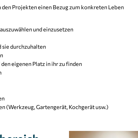
, in den Projekten einen Bezug zum konkreten Leben
 auszuwählen und einzusetzen
d sie durchzuhalten
en
den eigenen Platz in ihr zu finden
n
en
n (Werkzeug, Gartengerät, Kochgerät usw.)