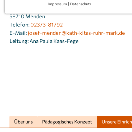
Impressum
|
Datenschutz
Beisicht 1
NOTWENDIGE COOKIES
58710 Menden
Notwendige Cookies ermöglichen grundlegende
Telefon:
02373-81792
Funktionen und sind für die einwandfreie Funktion
der Website erforderlich.
E-Mail:
josef-menden@kath-kitas-ruhr-mark.de
Leitung:
Ana Paula Kaas-Fege
Einverständnis-Cookie
Name:
cookie_consent
Zweck:
Dieser Cookie speichert die
ausgewählten Einverständnis-
Optionen des Benutzers
Cookie
1 Jahr
Laufzeit:
Über uns
Pädagogisches Konzept
Unsere Einric
MARKETING
Marketing Cookies werden von Drittanbietern