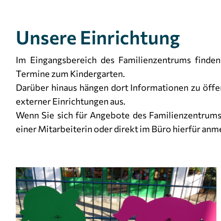
verwendet, um personalisierte Werbung
anzuzeigen. Sie tun dies, indem sie Besucher über
Unsere Einrichtung
Websites hinweg verfolgen.
Im Eingangsbereich des Familienzentrums finden
Facebook Pixel
Termine zum Kindergarten.
Name:
_fbp
Darüber hinaus hängen dort Informationen zu öffe
Anbieter:
Facebook
externer Einrichtungen aus.
Wenn Sie sich für Angebote des Familienzentrums i
Zweck:
Anzeigen von personalisierter
Werbung und Auswertung der
einer Mitarbeiterin oder direkt im Büro hierfür anm
Leistung von Werbekampagnen.
Cookie
3 Monate
Laufzeit: