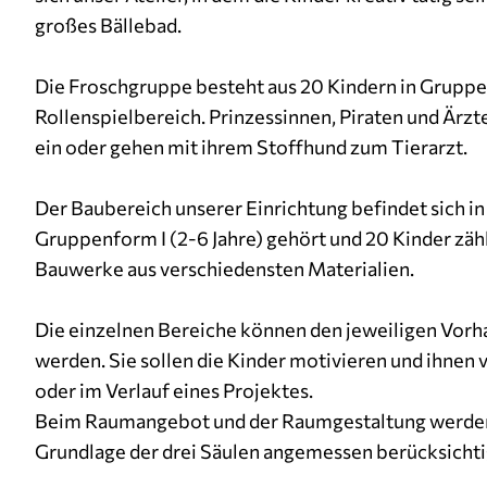
großes Bällebad.
Die Froschgruppe besteht aus 20 Kindern in Gruppen
Rollenspielbereich. Prinzessinnen, Piraten und Ärz
ein oder gehen mit ihrem Stoffhund zum Tierarzt.
Der Baubereich unserer Einrichtung befindet sich i
Gruppenform I (2-6 Jahre) gehört und 20 Kinder zählt
Bauwerke aus verschiedensten Materialien.
Die einzelnen Bereiche können den jeweiligen Vorh
werden. Sie sollen die Kinder motivieren und ihnen 
oder im Verlauf eines Projektes.
Beim Raumangebot und der Raumgestaltung werden d
Grundlage der drei Säulen angemessen berücksicht