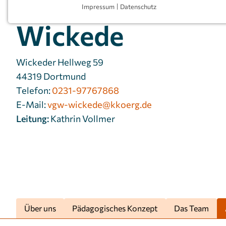
Wort, Dortmund
Impressum
|
Datenschutz
NOTWENDIGE COOKIES
Wickede
Notwendige Cookies ermöglichen grundlegende
Funktionen und sind für die einwandfreie Funktion
der Website erforderlich.
Wickeder Hellweg 59
44319 Dortmund
Einverständnis-Cookie
Telefon:
0231-97767868
Name:
cookie_consent
E-Mail:
vgw-wickede@kkoerg.de
Leitung:
Kathrin Vollmer
Zweck:
Dieser Cookie speichert die
ausgewählten Einverständnis-
Optionen des Benutzers
Cookie
1 Jahr
Laufzeit:
Über uns
Pädagogisches Konzept
Das Team
MARKETING
Marketing Cookies werden von Drittanbietern