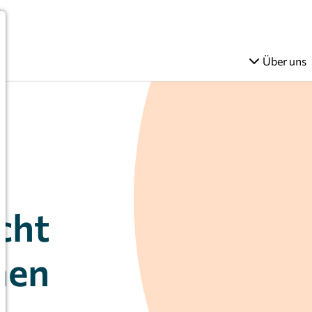
Über uns
cht
hen