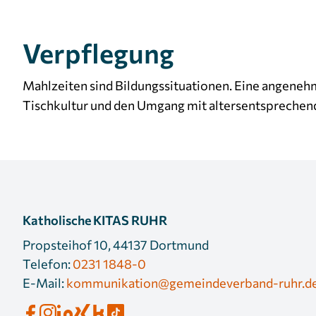
verwendet, um personalisierte Werbung
anzuzeigen. Sie tun dies, indem sie Besucher über
Verpflegung
Websites hinweg verfolgen.
Mahlzeiten sind Bildungssituationen. Eine angene
Facebook Pixel
Tischkultur und den Umgang mit altersentsprechen
Name:
_fbp
Anbieter:
Facebook
Zweck:
Anzeigen von personalisierter
Werbung und Auswertung der
Leistung von Werbekampagnen.
Katholische KITAS RUHR
Cookie
3 Monate
Laufzeit:
Propsteihof 10, 44137 Dortmund
Telefon:
0231 1848-0
E-Mail:
kommunikation@gemeindeverband-ruhr.d