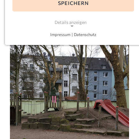
SPEICHERN
E-Mail:
joseph-dortmund@kkoerg.de
Leitung:
Michael Heßbrügge
Details anzeigen
Impressum
|
Datenschutz
NOTWENDIGE COOKIES
Notwendige Cookies ermöglichen grundlegende
Funktionen und sind für die einwandfreie Funktion
der Website erforderlich.
Einverständnis-Cookie
Name:
cookie_consent
Zweck:
Dieser Cookie speichert die ausgewählten
Einverständnis-Optionen des Benutzers
Cookie Laufzeit: