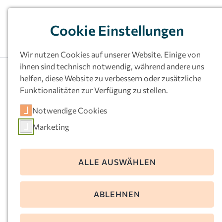
Cookie Einstellungen
Wir nutzen Cookies auf unserer Website. Einige von
ihnen sind technisch notwendig, während andere uns
helfen, diese Website zu verbessern oder zusätzliche
Funktionalitäten zur Verfügung zu stellen.
Kath.
Notwendige Cookies
Kindertageseinrichtu
Marketing
ng St. Joseph,
Dortmund
ALLE AUSWÄHLEN
Nordstr. 23-25
ABLEHNEN
44145 Dortmund
Telefon:
0231-816540