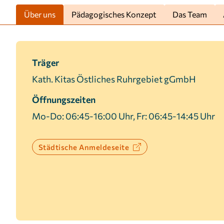
verwendet, um personalisierte Werbung
Über uns
Pädagogisches Konzept
Das Team
anzuzeigen. Sie tun dies, indem sie Besucher über
Websites hinweg verfolgen.
Facebook Pixel
Träger
Kath. Kitas Östliches Ruhrgebiet gGmbH
Name:
_fbp
Öffnungszeiten
Anbieter:
Facebook
Mo-Do: 06:45-16:00 Uhr, Fr: 06:45-14:45 Uhr
Zweck:
Anzeigen von personalisierter
Werbung und Auswertung der
Leistung von Werbekampagnen.
Städtische Anmeldeseite
Cookie
3 Monate
Laufzeit: