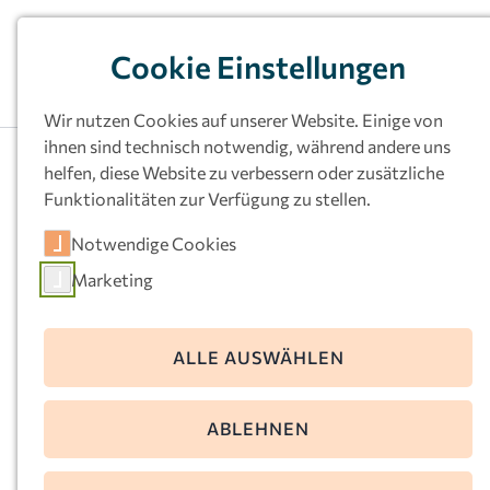
Cookie Einstellungen
Wir nutzen Cookies auf unserer Website. Einige von
ihnen sind technisch notwendig, während andere uns
helfen, diese Website zu verbessern oder zusätzliche
Funktionalitäten zur Verfügung zu stellen.
Kath.
Notwendige Cookies
Kindertageseinrichtu
Marketing
ng Heilig Kreuz,
Dortmund-Rahm
ALLE AUSWÄHLEN
Jungferntalstr. 47a
ABLEHNEN
44369 Dortmund
Telefon:
0231-676309