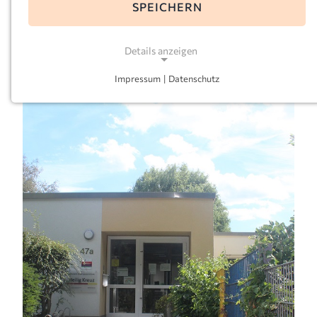
SPEICHERN
E-Mail:
heilig-kreuz-rahm@kkoerg.de
Leitung:
Stefanie Ashauer
Details anzeigen
Impressum
|
Datenschutz
NOTWENDIGE COOKIES
Notwendige Cookies ermöglichen grundlegende
Funktionen und sind für die einwandfreie Funktion
der Website erforderlich.
Einverständnis-Cookie
Name:
cookie_consent
Zweck:
Dieser Cookie speichert die ausgewählten
Einverständnis-Optionen des Benutzers
Cookie Laufzeit: