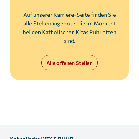
1 Jahr
Auf unserer Karriere-Seite finden Sie
alle Stellenangebote, die im Moment
MARKETING
bei den Katholischen Kitas Ruhr offen
Marketing Cookies werden von Drittanbietern
sind.
verwendet, um personalisierte Werbung
anzuzeigen. Sie tun dies, indem sie Besucher über
Websites hinweg verfolgen.
Alle offenen Stellen
Facebook Pixel
Name:
_fbp
Anbieter:
Facebook
Zweck:
Anzeigen von personalisierter Werbung und
Auswertung der Leistung von Werbekampagnen.