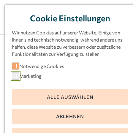
Cookie Einstellungen
Wir nutzen Cookies auf unserer Website. Einige von
ihnen sind technisch notwendig, während andere uns
helfen, diese Website zu verbessern oder zusätzliche
Funktionalitäten zur Verfügung zu stellen.
Kath.
Notwendige Cookies
Familienzentrum St.
Marketing
Remigius, Dortmund-
Mengede
ALLE AUSWÄHLEN
Burgring 35
ABLEHNEN
44359 Dortmund
Telefon:
0231-333078