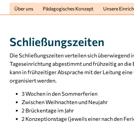
verwendet, um personalisierte Werbung
Über uns
Pädagogisches Konzept
Unsere Einric
anzuzeigen. Sie tun dies, indem sie Besucher über
Websites hinweg verfolgen.
Facebook Pixel
Schließungszeiten
Name:
_fbp
Die Schließungszeiten verteilen sich überwiegend in
Anbieter:
Facebook
Tageseinrichtung abgestimmt und frühzeitig an die
Zweck:
Anzeigen von personalisierter
kann in frühzeitiger Absprache mit der Leitung ein
Werbung und Auswertung der
organisiert werden.
Leistung von Werbekampagnen.
3 Wochen in den Sommerferien
Cookie
3 Monate
Laufzeit:
Zwischen Weihnachten und Neujahr
2 Brückentage im Jahr
2 Konzeptionstage (jeweils einer nach den Feri