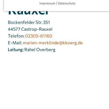
Rauxel
Impressum
|
Datenschutz
NOTWENDIGE COOKIES
Notwendige Cookies ermöglichen grundlegende
Funktionen und sind für die einwandfreie Funktion
Bockenfelder Str. 351
der Website erforderlich.
44577 Castrop-Rauxel
Telefon:
02305-61160
Einverständnis-Cookie
E-Mail:
marien-merklinde@kkoerg.de
Name:
cookie_consent
Leitung:
Rahel Overberg
Zweck:
Dieser Cookie speichert die
ausgewählten Einverständnis-
Optionen des Benutzers
Cookie
1 Jahr
Laufzeit:
MARKETING
Marketing Cookies werden von Drittanbietern