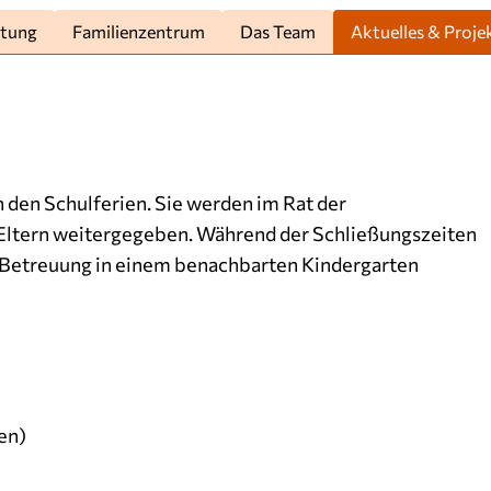
htung
Familienzentrum
Das Team
Aktuelles & Proje
 den Schulferien. Sie werden im Rat der
 Eltern weitergegeben. Während der Schließungszeiten
e Betreuung in einem benachbarten Kindergarten
en)