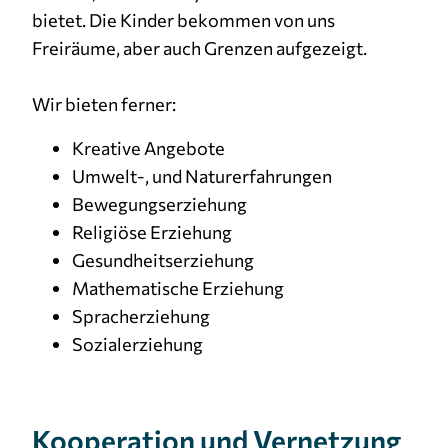
bietet. Die Kinder bekommen von uns
Cookie Laufzeit:
Freiräume, aber auch Grenzen aufgezeigt.
3 Monate
Wir bieten ferner:
Kreative Angebote
Umwelt-, und Naturerfahrungen
Bewegungserziehung
Religiöse Erziehung
Gesundheitserziehung
Mathematische Erziehung
Spracherziehung
Sozialerziehung
Kooperation und Vernetzung