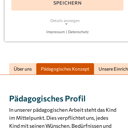
SPEICHERN
E-Mail:
hildegard-rauxel@kkoerg.de
Leitung:
Mareike Pagel
Details anzeigen
Impressum
|
Datenschutz
NOTWENDIGE COOKIES
Notwendige Cookies ermöglichen grundlegende
Funktionen und sind für die einwandfreie Funktion
der Website erforderlich.
Über uns
Pädagogisches Konzept
Unsere Einric
Einverständnis-Cookie
Name:
cookie_consent
Pädagogisches Profil
Zweck:
Dieser Cookie speichert die ausgewählten
In unserer pädagogischen Arbeit steht das Kind
Einverständnis-Optionen des Benutzers
im Mittelpunkt. Dies verpflichtet uns, jedes
Cookie Laufzeit:
Kind mit seinen Wünschen, Bedürfnissen und