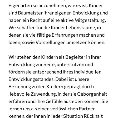
1 Jahr
Eigenarten so anzunehmen, wie es ist. Kinder
sind Baumeister ihrer eigenen Entwicklung und
haben ein Recht auf eine aktive Mitgestaltung.
MARKETING
Wir schaffen für die Kinder Lebensräume, in
Marketing Cookies werden von Drittanbietern
denen sie vielfältige Erfahrungen machen und
verwendet, um personalisierte Werbung
Ideen, sowie Vorstellungen umsetzen können.
anzuzeigen. Sie tun dies, indem sie Besucher über
Websites hinweg verfolgen.
Wir stehen den Kindern als Begleiter in ihrer
Facebook Pixel
Entwicklung zur Seite, unterstützen und
fördern sie entsprechend ihres individuellen
Name:
Entwicklungsstandes. Dabei ist unsere
_fbp
Beziehung zu den Kindern geprägt durch
Anbieter:
liebevolle Zuwendung, in der sie Geborgenheit
Facebook
erfahren und ihre Gefühle ausleben können. Sie
Zweck:
lernen uns als einen verlässlichen Partner
Anzeigen von personalisierter Werbung und
kennen, der ihnen in jeder Situation Rückhalt
Auswertung der Leistung von Werbekampagnen.