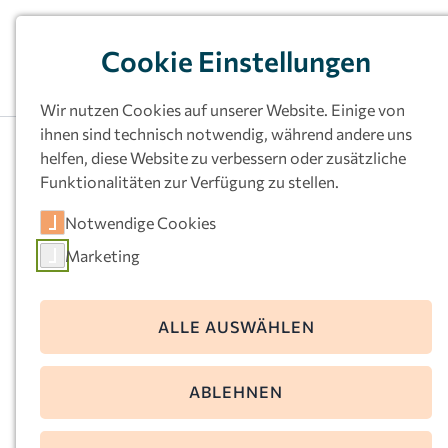
Cookie Einstellungen
Wir nutzen Cookies auf unserer Website. Einige von
ihnen sind technisch notwendig, während andere uns
helfen, diese Website zu verbessern oder zusätzliche
Funktionalitäten zur Verfügung zu stellen.
Kath.
Notwendige Cookies
Familienzentrum St.
Marketing
Hildegard (Herz Jesu),
Castrop-Rauxel
ALLE AUSWÄHLEN
Schulstr. 8
ABLEHNEN
44579 Castrop-Rauxel
Telefon:
02305-76507