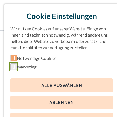
Cookie Einstellungen
Wir nutzen Cookies auf unserer Website. Einige von
ihnen sind technisch notwendig, während andere uns
helfen, diese Website zu verbessern oder zusätzliche
Funktionalitäten zur Verfügung zu stellen.
Kath.
Notwendige Cookies
Familienzentrum
Marketing
Kath. St. Marien,
Herne-Nord
ALLE AUSWÄHLEN
Nordstr. 38a
ABLEHNEN
44629 Herne
Telefon:
02323-21219