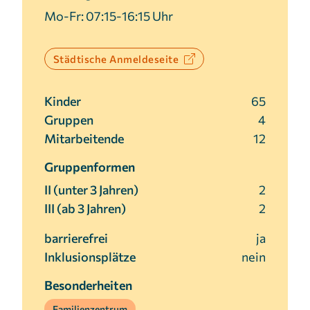
1 Jahr
Mo-Fr: 07:15-16:15 Uhr
Städtische Anmeldeseite
MARKETING
Marketing Cookies werden von Drittanbietern
verwendet, um personalisierte Werbung
Kinder
65
anzuzeigen. Sie tun dies, indem sie Besucher über
Gruppen
4
Websites hinweg verfolgen.
Mitarbeitende
12
Facebook Pixel
Gruppenformen
II (unter 3 Jahren)
2
Name:
III (ab 3 Jahren)
2
_fbp
Anbieter:
barrierefrei
ja
Facebook
Inklusionsplätze
nein
Zweck:
Besonderheiten
Anzeigen von personalisierter Werbung und
Auswertung der Leistung von Werbekampagnen.
Familienzentrum