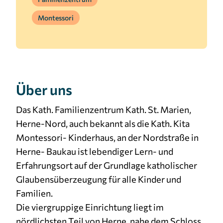
Cookie Laufzeit:
Montessori
3 Monate
Über uns
Das Kath. Familienzentrum Kath. St. Marien,
Herne-Nord, auch bekannt als die Kath. Kita
Montessori- Kinderhaus, an der Nordstraße in
Herne- Baukau ist lebendiger Lern- und
Erfahrungsort auf der Grundlage katholischer
Glaubensüberzeugung für alle Kinder und
Familien.
Die viergruppige Einrichtung liegt im
nördlichsten Teil von Herne, nahe dem Schloss