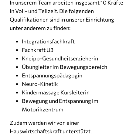
In unserem Team arbeiten insgesamt 10 Kräfte
1 Jahr
in Voll- und Teilzeit. Die folgenden
Qualifikationen sind in unserer Einrichtung
MARKETING
unter anderem zu finden:
Marketing Cookies werden von Drittanbietern
Integrationsfachkraft
verwendet, um personalisierte Werbung
Fachkraft U3
anzuzeigen. Sie tun dies, indem sie Besucher über
Websites hinweg verfolgen.
Kneipp-Gesundheitserzieherin
Übungleiter im Bewegungsbereich
Facebook Pixel
Entspannungspädagogin
Neuro-Kinetik
Name:
_fbp
Kindermassage Kursleiterin
Bewegung und Entspannung im
Anbieter:
Motorikzentrum
Facebook
Zweck:
Zudem werden wir von einer
Anzeigen von personalisierter Werbung und
Hauswirtschaftskraft unterstützt.
Auswertung der Leistung von Werbekampagnen.