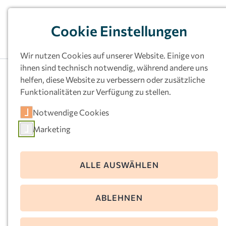
Cookie Einstellungen
Wir nutzen Cookies auf unserer Website. Einige von
ihnen sind technisch notwendig, während andere uns
helfen, diese Website zu verbessern oder zusätzliche
Funktionalitäten zur Verfügung zu stellen.
Kath.
Notwendige Cookies
Familienzentrum
Marketing
Heilige Familie,
Dortmund-Marten
ALLE AUSWÄHLEN
Schulte-Heuthaus-Str. 30
ABLEHNEN
44379 Dortmund
Telefon:
0231-614225