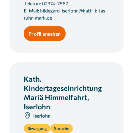
Telefon:
02374-7887
Cookie Laufzeit:
E-Mail:
hildegard-iserlohn@kath-kitas-
3 Monate
ruhr-mark.de
Profil ansehen
Kath.
Kindertageseinrichtung
Mariä Himmelfahrt,
Iserlohn
Iserlohn
Bewegung
Sprache