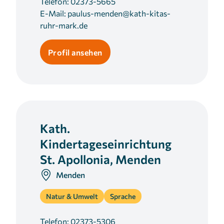
Telefon:
02373-5665
E-Mail:
paulus-menden@kath-kitas-
ruhr-mark.de
Profil ansehen
Kath.
Kindertageseinrichtung
St. Apollonia, Menden
Menden
Natur & Umwelt
Sprache
Telefon:
02373-5306