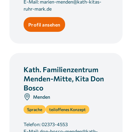
E-Mail:
marien-menden@kath-kitas-
ruhr-mark.de
Profil ansehen
Kath. Familienzentrum
Menden-Mitte, Kita Don
Bosco
Menden
Sprache
teiloffenes Konzept
Telefon:
02373-4553
E-Mail:
don-bosco-menden@kath-