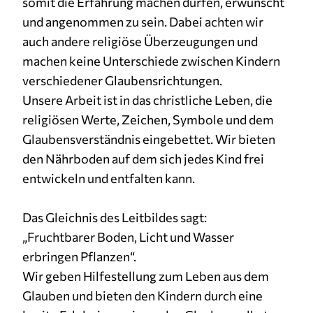
somit die Erfahrung machen dürfen, erwünscht
1 Jahr
und angenommen zu sein. Dabei achten wir
auch andere religiöse Überzeugungen und
machen keine Unterschiede zwischen Kindern
MARKETING
verschiedener Glaubensrichtungen.
Marketing Cookies werden von Drittanbietern
Unsere Arbeit ist in das christliche Leben, die
verwendet, um personalisierte Werbung
anzuzeigen. Sie tun dies, indem sie Besucher über
religiösen Werte, Zeichen, Symbole und dem
Websites hinweg verfolgen.
Glaubensverständnis eingebettet. Wir bieten
den Nährboden auf dem sich jedes Kind frei
Facebook Pixel
entwickeln und entfalten kann.
Name:
_fbp
Das Gleichnis des Leitbildes sagt:
„Fruchtbarer Boden, Licht und Wasser
Anbieter:
Facebook
erbringen Pflanzen“.
Wir geben Hilfestellung zum Leben aus dem
Zweck:
Anzeigen von personalisierter Werbung und
Glauben und bieten den Kindern durch eine
Auswertung der Leistung von Werbekampagnen.