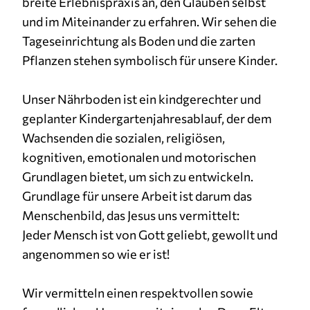
breite Erlebnispraxis an, den Glauben selbst
und im Miteinander zu erfahren. Wir sehen die
Cookie Laufzeit:
3 Monate
Tageseinrichtung als Boden und die zarten
Pflanzen stehen symbolisch für unsere Kinder.
Unser Nährboden ist ein kindgerechter und
geplanter Kindergartenjahresablauf, der dem
Wachsenden die sozialen, religiösen,
kognitiven, emotionalen und motorischen
Grundlagen bietet, um sich zu entwickeln.
Grundlage für unsere Arbeit ist darum das
Menschenbild, das Jesus uns vermittelt:
Jeder Mensch ist von Gott geliebt, gewollt und
angenommen so wie er ist!
Wir vermitteln einen respektvollen sowie