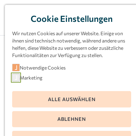
Cookie Einstellungen
Wir nutzen Cookies auf unserer Website. Einige von
ihnen sind technisch notwendig, während andere uns
helfen, diese Website zu verbessern oder zusätzliche
Funktionalitäten zur Verfügung zu stellen.
Kath.
Notwendige Cookies
Kindertageseinrichtu
Marketing
ng St. Konrad, Herne
ALLE AUSWÄHLEN
Pieperstr. 21
44625 Herne
ABLEHNEN
Telefon:
02323-64595
E-Mail:
konrad-herne@kkoerg.de