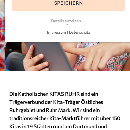
SPEICHERN
Details anzeigen
Impressum
|
Datenschutz
NOTWENDIGE COOKIES
Notwendige Cookies ermöglichen grundlegende
Funktionen und sind für die einwandfreie Funktion
der Website erforderlich.
Einverständnis-Cookie
Name:
cookie_consent
Die Katholischen KITAS RUHR sind ein
Trägerverbund der Kita-Träger Östliches
Zweck:
Dieser Cookie speichert die ausgewählten
Ruhrgebiet und Ruhr Mark. Wir sind ein
Einverständnis-Optionen des Benutzers
traditionsreicher Kita-Marktführer mit über 150
Kitas in 19 Städten rund um Dortmund und
Cookie Laufzeit: