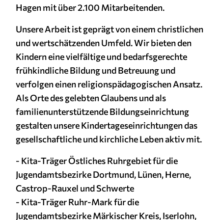
1 Jahr
Hagen mit über 2.100 Mitarbeitenden.
Unsere Arbeit ist geprägt von einem christlichen
und wertschätzenden Umfeld. Wir bieten den
MARKETING
Kindern eine vielfältige und bedarfsgerechte
Marketing Cookies werden von Drittanbietern
frühkindliche Bildung und Betreuung und
verwendet, um personalisierte Werbung
anzuzeigen. Sie tun dies, indem sie Besucher über
verfolgen einen religionspädagogischen Ansatz.
Websites hinweg verfolgen.
Als Orte des gelebten Glaubens und als
familienunterstützende Bildungseinrichtung
Facebook Pixel
gestalten unsere Kindertageseinrichtungen das
Name:
gesellschaftliche und kirchliche Leben aktiv mit.
_fbp
- Kita-Träger Östliches Ruhrgebiet für die
Anbieter:
Jugendamtsbezirke Dortmund, Lünen, Herne,
Facebook
Castrop-Rauxel und Schwerte
Zweck:
- Kita-Träger Ruhr-Mark für die
Anzeigen von personalisierter Werbung und
Jugendamtsbezirke Märkischer Kreis, Iserlohn,
Auswertung der Leistung von Werbekampagnen.