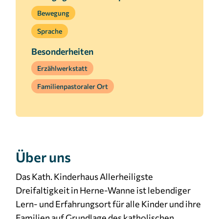
Bewegung
Cookie Laufzeit:
3 Monate
Sprache
Besonderheiten
Erzählwerkstatt
Familienpastoraler Ort
Über uns
Das Kath. Kinderhaus Allerheiligste
Dreifaltigkeit in Herne-Wanne ist lebendiger
Lern- und Erfahrungsort für alle Kinder und ihre
Familien auf Grundlage des katholischen