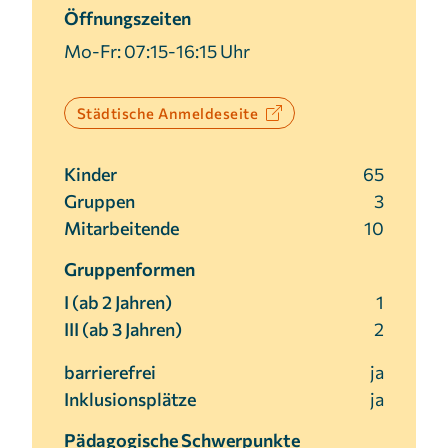
1 Jahr
Öffnungszeiten
Mo-Fr: 07:15-16:15 Uhr
MARKETING
Städtische Anmeldeseite
Marketing Cookies werden von Drittanbietern
verwendet, um personalisierte Werbung
anzuzeigen. Sie tun dies, indem sie Besucher über
Kinder
65
Websites hinweg verfolgen.
Gruppen
3
Mitarbeitende
10
Facebook Pixel
Gruppenformen
Name:
I (ab 2 Jahren)
1
_fbp
III (ab 3 Jahren)
2
Anbieter:
Facebook
barrierefrei
ja
Inklusionsplätze
ja
Zweck:
Anzeigen von personalisierter Werbung und
Pädagogische Schwerpunkte
Auswertung der Leistung von Werbekampagnen.