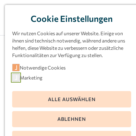
Cookie Einstellungen
Wir nutzen Cookies auf unserer Website. Einige von
ihnen sind technisch notwendig, während andere uns
helfen, diese Website zu verbessern oder zusätzliche
Funktionalitäten zur Verfügung zu stellen.
Kath.
Notwendige Cookies
Kindertageseinrichtu
Marketing
ng Allerheiligste
Dreifaltigkeit, Herne
ALLE AUSWÄHLEN
Franzstr. 62
ABLEHNEN
44649 Herne
Telefon:
02325-72911