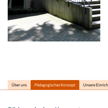
1 Jahr
MARKETING
Marketing Cookies werden von Drittanbietern
verwendet, um personalisierte Werbung
anzuzeigen. Sie tun dies, indem sie Besucher über
Websites hinweg verfolgen.
Facebook Pixel
Name:
_fbp
Anbieter:
Über uns
Pädagogisches Konzept
Unsere Einric
Facebook
Zweck:
Anzeigen von personalisierter Werbung und
Auswertung der Leistung von Werbekampagnen.