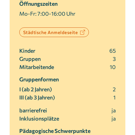
Öffnungszeiten
Cookie Laufzeit:
Mo-Fr: 7:00-16:00 Uhr
3 Monate
Städtische Anmeldeseite
Kinder
65
Gruppen
3
Mitarbeitende
10
Gruppenformen
I (ab 2 Jahren)
2
III (ab 3 Jahren)
1
barrierefrei
ja
Inklusionsplätze
ja
Pädagogische Schwerpunkte