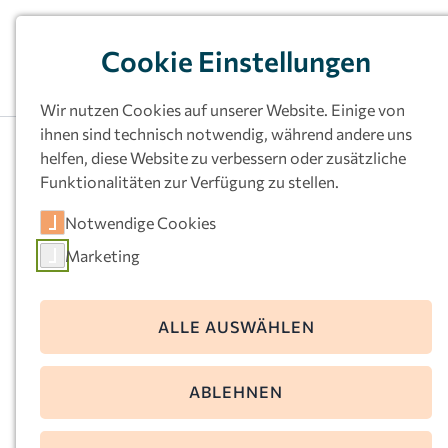
Cookie Einstellungen
Wir nutzen Cookies auf unserer Website. Einige von
ihnen sind technisch notwendig, während andere uns
helfen, diese Website zu verbessern oder zusätzliche
Funktionalitäten zur Verfügung zu stellen.
Kath.
Notwendige Cookies
Kindertageseinrichtu
Marketing
ng Herz-Jesu, Unna
ALLE AUSWÄHLEN
Salzweg 31a
59425 Unna
ABLEHNEN
Telefon:
02303-65440
E-Mail:
herz-jesu-unna@kath-kitas-ruhr-