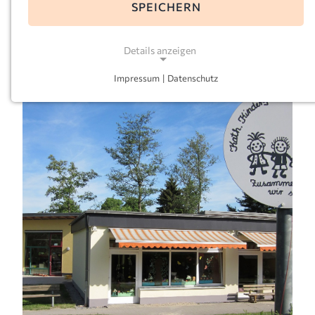
mark.de
SPEICHERN
Leitung:
Sabine Großkopf
Details anzeigen
Impressum
|
Datenschutz
NOTWENDIGE COOKIES
Notwendige Cookies ermöglichen grundlegende
Funktionen und sind für die einwandfreie Funktion
der Website erforderlich.
Einverständnis-Cookie
Name:
cookie_consent
Zweck:
Dieser Cookie speichert die ausgewählten
Einverständnis-Optionen des Benutzers
Cookie Laufzeit: